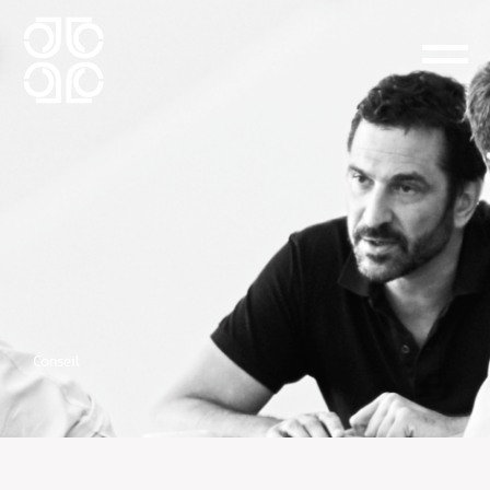
Consultant en restauration —
conseil stratégique par
Jerome Coustillas
Conseil